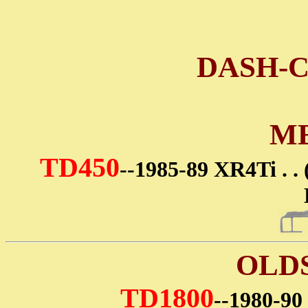
DASH-
M
TD450
--1985-89 XR4Ti 
OLD
TD1800
--1980-9