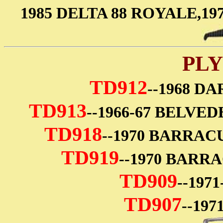
1985 DELTA 88 ROYALE,1
PL
TD912
--1968 D
TD913
--1966-67 BELVE
TD918
--1970 BARRAC
TD919
--1970 BARR
TD909
--197
TD907
--19